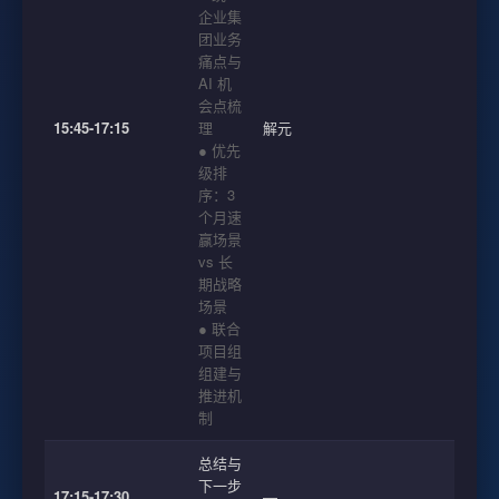
企业集
团业务
痛点与
AI 机
会点梳
15:45-17:15
理
解元
● 优先
级排
序：3
个月速
赢场景
vs 长
期战略
场景
● 联合
项目组
组建与
推进机
制
总结与
下一步
17:15-17:30
—